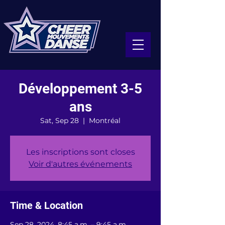
Développement 3-5
ans
Sat, Sep 28
  |  
Montréal
Les inscriptions sont closes
Voir d'autres événements
Time & Location
Sep 28, 2024, 8:45 a.m. – 9:45 a.m.